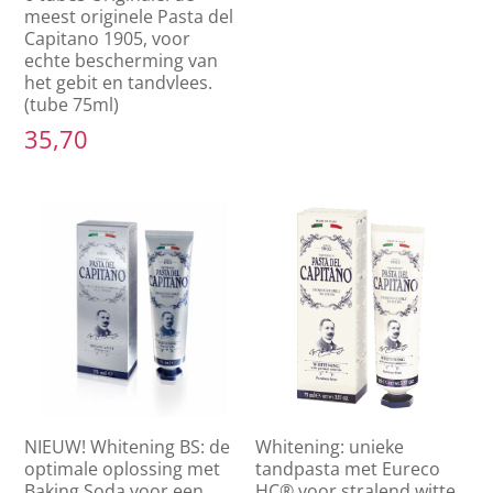
meest originele Pasta del
Capitano 1905, voor
echte bescherming van
het gebit en tandvlees.
(tube 75ml)
35,70
NIEUW! Whitening BS: de
Whitening: unieke
optimale oplossing met
tandpasta met Eureco
Baking Soda voor een
HC® voor stralend witte