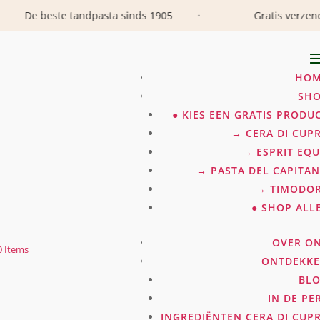
De beste tandpasta sinds 1905
Gratis verzendi
•
HOM
SH
● KIES EEN GRATIS PRODU
→ CERA DI CUP
→ ESPRIT EQ
→ PASTA DEL CAPITA
→ TIMODO
● SHOP ALL
OVER O
0 Items
ONTDEKK
BL
IN DE PE
INGREDIËNTEN CERA DI CUP