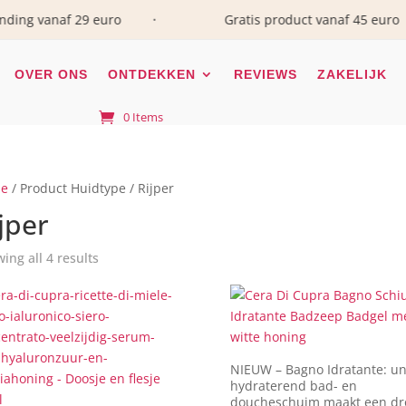
 vanaf 29 euro
Gratis product vanaf 45 euro
•
•
OVER ONS
ONTDEKKEN
REVIEWS
ZAKELIJK
0 Items
e
/ Product Huidtype / Rijper
jper
ing all 4 results
NIEUW – Bagno Idratante: un
hydraterend bad- en
doucheschuim maakt een dr