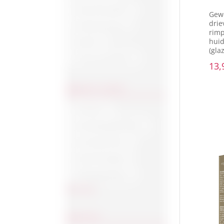
Pasta del Capitano
Gew
drie
Zonbescherming
rimp
huid
Bundels
(gla
Uit het assortiment
13,
PRODUCT SOORT
Accessoire
Anti-kalknagel pleisters
Anti-rimpel crème
Gezichtsreiniging
Kalknagel pleisters
Toon meer
FUNCTIES