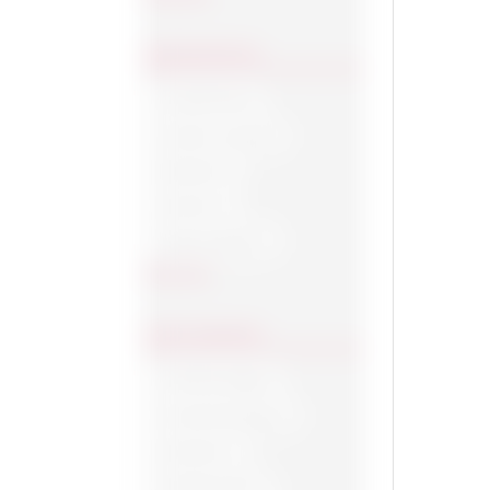
INGREDIËNTEN
Acaciahoning
Actieve zuurstoif
Allantoïne
Aloë Vera
Alpine bloemen
Toon meer
VOOR MANNEN
Handverzorging
Zonnebrandcrème
deodorant
Gezichtscrème