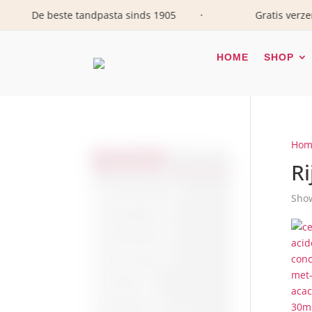
De beste tandpasta sinds 1905
Gratis verzending
•
HOME
SHOP
Hom
KIES EEN MERK /
PRODUCTLIJN
Ri
Onze favorieten
Show
Aanbiedingen
Alle Producten
Cera Di Cupra
Timodore
Esprit Equo