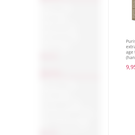
Anti plaque
Anti-age
Anti-bacterieel
Anti-schimmels
Puri
extr
Anti-striae
age 
Toon meer
(han
9,9
HUIDTYPE
Alle huidtypes
Anti-striae
Beschadigd huid
Droge of gevoelige huid
Droge/Normale huid
Toon meer