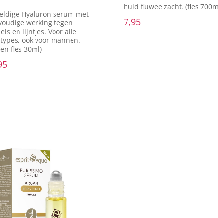
huid fluweelzacht. (fles 700ml
eldige Hyaluron serum met
7,95
voudige werking tegen
els en lijntjes. Voor alle
types, ook voor mannen.
zen fles 30ml)
95