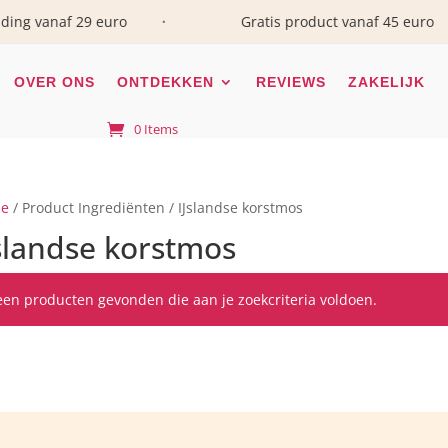
 vanaf 29 euro
Gratis product vanaf 45 euro
•
•
OVER ONS
ONTDEKKEN
REVIEWS
ZAKELIJK
0 Items
e
/ Product Ingrediënten / IJslandse korstmos
slandse korstmos
en producten gevonden die aan je zoekcriteria voldoen.