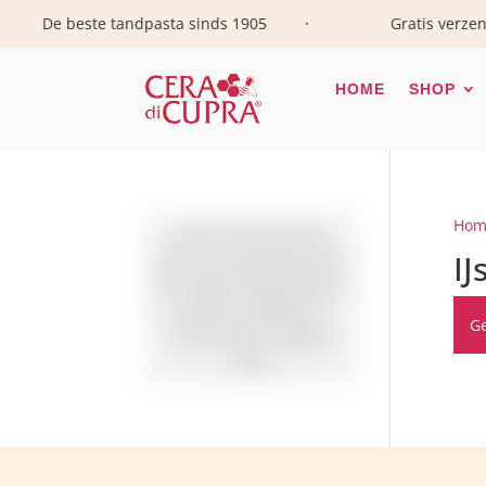
De beste tandpasta sinds 1905
Gratis verzending
•
HOME
SHOP
Hom
Oh no! It looks like the
IJ
filter can't open the search
file. Please try generating a
new file in Advanced ->
Ge
Turbo mode -> [Update
now!].