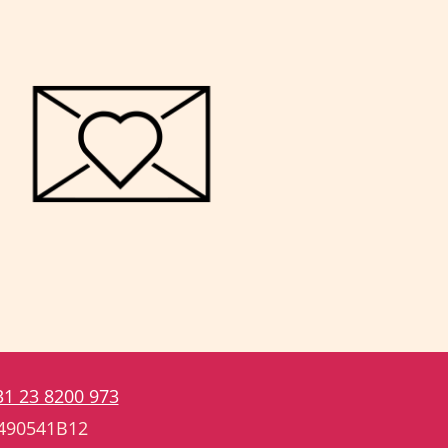
31 23 8200 973
3490541B12