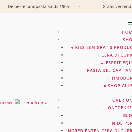
De beste tandpasta sinds 1905
Gratis verzendin
•
HOM
SH
● KIES EEN GRATIS PRODU
→ CERA DI CUP
→ ESPRIT EQ
→ PASTA DEL CAPITA
→ TIMODO
● SHOP ALL
OVER O
0 Items
ONTDEKK
BL
IN DE PE
INGREDIËNTEN CERA DI CUP