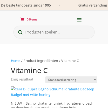
e beste tandpasta sinds 1905
Gratis verzending v
•
0 Items
Producten
zoeken
Home
/ Product Ingrediënten / Vitamine C
Vitamine C
Enig resultaat
NIEUW – Bagno Idratante: uniek, hydraterend bad-
en doucheschuim maakt een droge huid