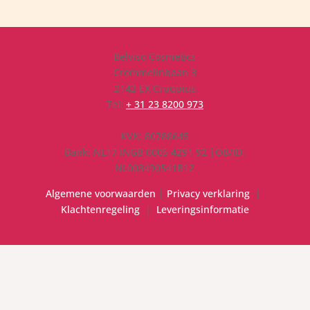
Belviso Cosmetics
Crommelinbaan 3
2142 EX Cruquius
Tel:
+ 31 23 8200 973
KVK: 80788645
Bank: NL17 INGB 0005 4291 92 |OB/ID:
NL003490541B12
Algemene voorwaarden
|
Privacy verklaring
|
Klachtenregeling
|
Leveringsinformatie