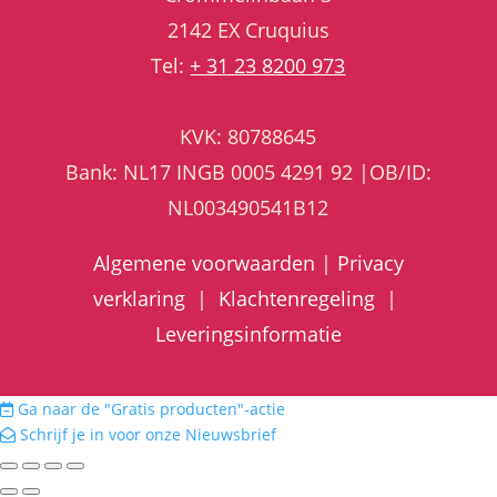
2142 EX Cruquius
Tel:
+ 31 23 8200 973
KVK: 80788645
Bank: NL17 INGB 0005 4291 92 |OB/ID:
NL003490541B12
Algemene voorwaarden
|
Privacy
verklaring
|
Klachtenregeling
|
Leveringsinformatie
Ga naar de "Gratis producten"-actie
Schrijf je in voor onze Nieuwsbrief