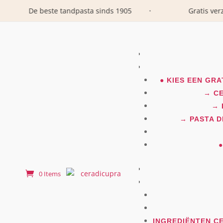
De beste tandpasta sinds 1905
Gratis verze
•
● KIES EEN GR
→ CE
→ 
→ PASTA D
0 Items
INGREDIËNTEN CE