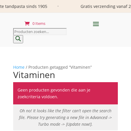
dpasta sinds 1905
Gratis verzending vanaf 29 euro
•
0 Items
Producten
zoeken
Home
/ Producten getagged “Vitaminen”
Vitaminen
Geen producten gevonden die aan je
zoekcriteria voldoen.
Oh no! It looks like the filter can't open the search
file. Please try generating a new file in Advanced ->
Turbo mode -> [Update now!].