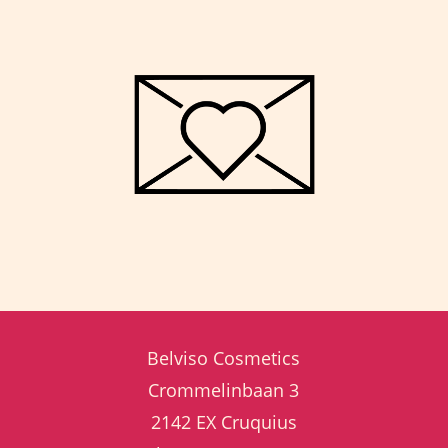
Belviso Cosmetics
Crommelinbaan 3
2142 EX Cruquius