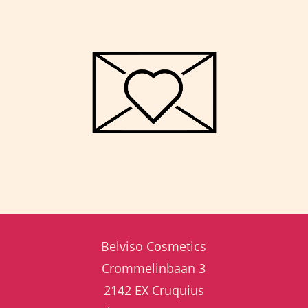
Belviso Cosmetics
Crommelinbaan 3
2142 EX Cruquius