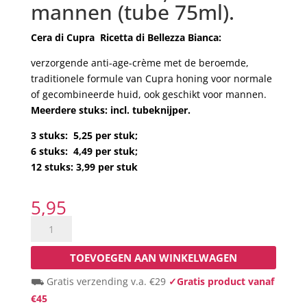
mannen (tube 75ml).
Cera di Cupra Ricetta di Bellezza Bianca:
verzorgende anti-age-crème met de beroemde,
traditionele formule van Cupra honing voor normale
of gecombineerde huid, ook geschikt voor mannen.
Meerdere stuks: incl. tubeknijper.
3 stuks: 5,25 per stuk;
6 stuks: 4,49 per stuk;
12 stuks: 3,99 per stuk
5,95
Bianca
crème:
de
TOEVOEGEN AAN WINKELWAGEN
fijne,
⛟ Gratis verzending v.a. €29
✓Gratis product vanaf
beroemde
€45
crème