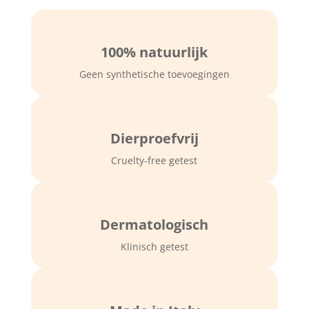
met
Cupra
honing
100% natuurlijk
voor
de
Geen synthetische toevoegingen
normale
huid,
ook
Dierproefvrij
voor
mannen
Cruelty-free getest
(tube
75ml).
aantal
Dermatologisch
Klinisch getest