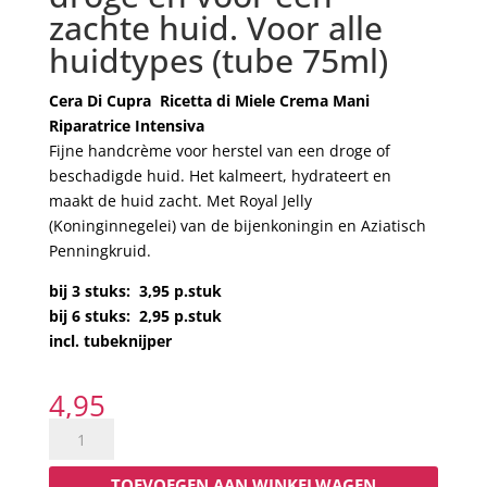
zachte huid. Voor alle
huidtypes (tube 75ml)
Cera Di Cupra Ricetta di Miele Crema Mani
Riparatrice Intensiva
Fijne handcrème voor herstel van een droge of
beschadigde huid. Het kalmeert, hydrateert en
maakt de huid zacht. Met Royal Jelly
(Koninginnegelei) van de bijenkoningin en Aziatisch
Penningkruid.
bij 3 stuks: 3,95 p.stuk
bij 6 stuks: 2,95 p.stuk
incl. tubeknijper
4,95
Riparatrice:
een
delicate
TOEVOEGEN AAN WINKELWAGEN