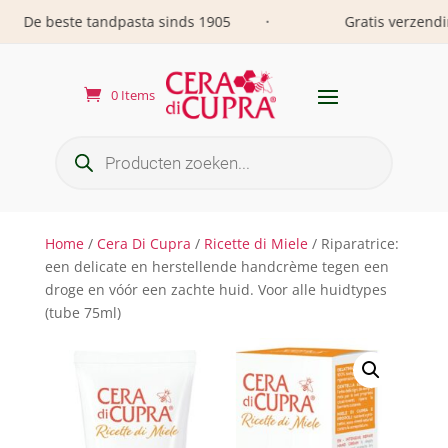
De beste tandpasta sinds 1905
Gratis verzending 
•
0 Items
Producten
zoeken
Home
/
Cera Di Cupra
/
Ricette di Miele
/ Riparatrice:
een delicate en herstellende handcrème tegen een
droge en vóór een zachte huid. Voor alle huidtypes
(tube 75ml)