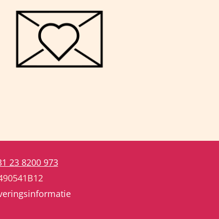
31 23 8200 973
3490541B12
veringsinformatie