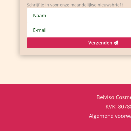
Schrijf je in voor onze maandelijkse nieuwsbrief !
Verzenden
Belviso Cosme
KVK: 807
Algemene voorw