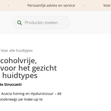
Persoonlijk advies en service
Voor vro
•
•
Producten
zoeken
. Voor alle huidtypes
lcoholvrije,
 voor het gezicht
e huidtypes
tte Struccanti
et Acacia honing en Hyaluronzuur – dé
 (onderweg) uw make-up te