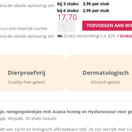
bij 3 stuks: 3,95 per stuk
bij 6 stuks: 2,95 per stuk
17,70
6
TOEVOEGEN AAN W
x
⛟ Gratis verzending v.a. €29
✓Gratis
20
heerlijke,
alcoholvrije,
reinigingsdoekjes


voor
het
Dierproefvrij
Dermatologisch
gezicht
Cruelty-free getest
Klinisch getest
en
ogen.
Voor
alle
vrije, reinigingsdoekjes met Acacia honing en Hyaluronzuur voor g
huidtypes
ge. Verpakt, 20 stuks tissues
aantal
aakt van zacht en biologisch afbreekbare stof. Ze zijn verrijkt met 