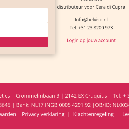
distributeur voor Cera di Cupra
Info@belviso.nl
Tel: +31 23 8200 973
Login op jouw account
tics
|
Crommelinbaan 3 | 2142 EX Cruquius | Tel:
+ 
88645
|
Bank: NL17 INGB 0005 4291 92 |OB/ID: NL00
aarden
|
Privacy verklaring
|
Klachtenregeling
|
Le