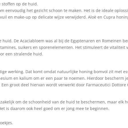
 stoffen op de huid.
 om eenvoudig het gezicht schoon te maken. Het is de ideale oplos
t vuil en make-up op delicate wijze verwijderd. Aloë en Cupra hon
 de huid. De Acaciabloem was al bij de Egyptenaren en Romeinen
itamines, suikers en sporenelementen. Het stimuleert de vitaliteit 
oor een stralende huid.
ige werking. Dat komt omdat natuurlijke honing bomvol zit met es
nesium en kalium om er een paar te noemen. Hierdoor bescherm je 
en groot deel hiervan wordt verwerkt door Farmaceutici Dottore Cicc
dzakelijk om de schoonheid van de huid te beschermen, maar elk hu
Het is daarom ook heel goed om er jong mee te beginnen.
oekjes.