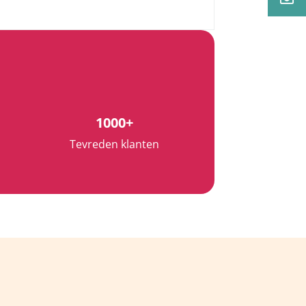

1000+
Tevreden klanten