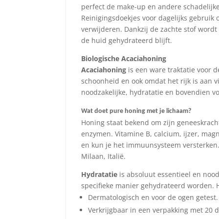
perfect de make-up en andere schadelijke
Reinigingsdoekjes voor dagelijks gebruik
verwijderen. Dankzij de zachte stof word
de huid gehydrateerd blijft.
Biologische Acaciahoning
Acaciahoning
is een ware traktatie voor
schoonheid en ook omdat het rijk is aan v
noodzakelijke, hydratatie en bovendien v
Wat doet pure honing met je lichaam?
Honing staat bekend om zijn geneeskracht
enzymen. Vitamine B, calcium, ijzer, mag
en kun je het immuunsysteem versterken. E
Milaan, Italië.
Hydratatie
is absoluut essentieel en noo
specifieke manier gehydrateerd worden. 
Dermatologisch en voor de ogen getest.
Verkrijgbaar in een verpakking met 20 d