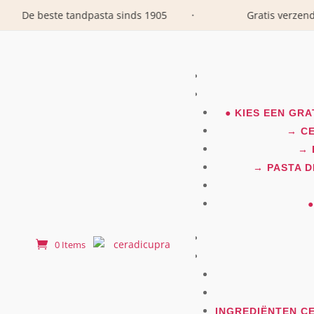
De beste tandpasta sinds 1905
Gratis verzending
•
● KIES EEN GR
→ CE
→ 
→ PASTA D
0 Items
INGREDIËNTEN CE