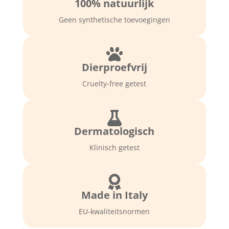
100% natuurlijk
gezicht
en
Geen synthetische toevoegingen
handen.
(fles

200ml.)
Dierproefvrij
aantal
Cruelty-free getest

Dermatologisch
Klinisch getest

Made in Italy
EU-kwaliteitsnormen