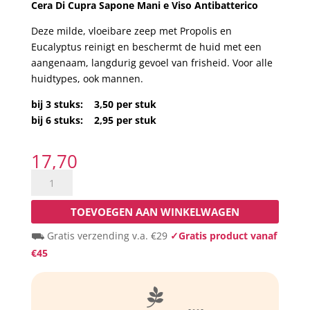
Cera Di Cupra Sapone Mani e Viso Antibatterico
Deze milde, vloeibare zeep met Propolis en
Eucalyptus reinigt en beschermt de huid met een
aangenaam, langdurig gevoel van frisheid. Voor alle
huidtypes, ook mannen.
bij 3 stuks: 3,50 per stuk
bij 6 stuks: 2,95 per stuk
17,70
6
flessen
Antibatterico:
TOEVOEGEN AAN WINKELWAGEN
puur
⛟ Gratis verzending v.a. €29
✓Gratis product vanaf
natuurlijke,
€45
antibacteriële,
vloeibare
zeep

voor