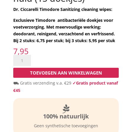
Dr. Ciccarelli Timodore Sanitizing cleaning wipes:
Exclusieve Timodore
antibacteriële doekjes voor
voetverzorging. Met meervoudige werking:
deodorant, reinigend, verzachtend en verfrissend.
Bij 2 stuks: 6,75 per stuk; bij 3 stuks: 5,95 per stuk
7,95
NIEUW!
Dr.
Ciccarelli
TOEVOEGEN AAN WINKELWAGEN
Timodore
⛟ Gratis verzending v.a. €29
✓Gratis product vanaf
Sanitizing
€45
cleaning
wipes:
verfrissende

en
100% natuurlijk
verzorgende
voetdoekjes
Geen synthetische toevoegingen