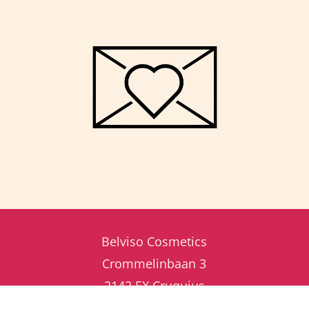
Belviso Cosmetics
Crommelinbaan 3
2142 EX Cruquius
Tel:
+ 31 23 8200 973