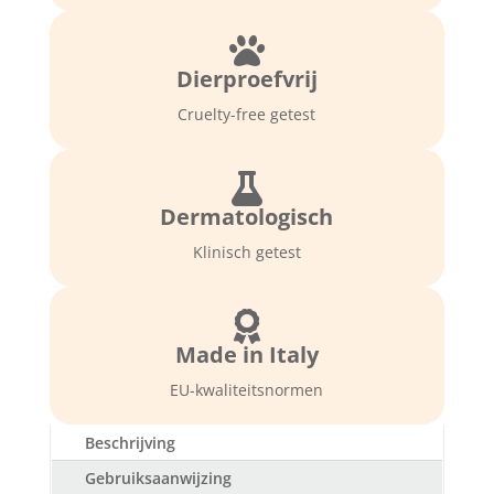
tegen
geur

en
Dierproefvrij
droge
huid
Cruelty-free getest
(15
doekjes)
aantal

Dermatologisch
Klinisch getest

Made in Italy
EU-kwaliteitsnormen
Beschrijving
Gebruiksaanwijzing