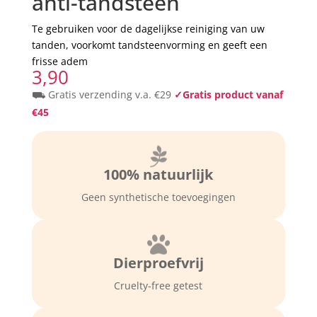
anti-tandsteen
Te gebruiken voor de dagelijkse reiniging van uw
tanden, voorkomt tandsteenvorming en geeft een
frisse adem
3,90
⛟ Gratis verzending v.a. €29
✓Gratis product vanaf
€45

100% natuurlijk
Geen synthetische toevoegingen

Dierproefvrij
Cruelty-free getest