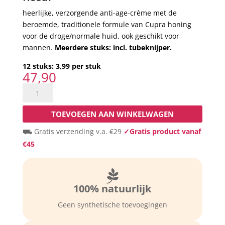
heerlijke, verzorgende anti-age-crème met de
beroemde, traditionele formule van Cupra honing
voor de droge/normale huid, ook geschikt voor
mannen.
Meerdere stuks: incl. tubeknijper.
12 stuks: 3,99 per stuk
47,90
12
tubes
Rosa
TOEVOEGEN AAN WINKELWAGEN
crème:
⛟ Gratis verzending v.a. €29
✓Gratis product vanaf
de
€45
fijne,
beroemde
crème

met
100% natuurlijk
Cupra
honing
Geen synthetische toevoegingen
voor