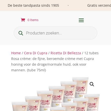
De beste tandpasta sinds 1905
Gratis verzending
•
0 Items
Producten
zoeken
Home
/
Cera Di Cupra
/
Ricetta Di Bellezza
/ 12 tubes
Rosa crème: de fijne, beroemde crème met Cupra
honing voor de droge/normale huid, ook voor
mannen. (tube 75ml)