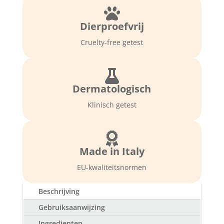
de

droge/normale
Dierproefvrij
huid,
ook
Cruelty-free getest
voor
mannen.
(tube

75ml)
Dermatologisch
aantal
Klinisch getest

Made in Italy
EU-kwaliteitsnormen
Beschrijving
Gebruiksaanwijzing
Ingredienten