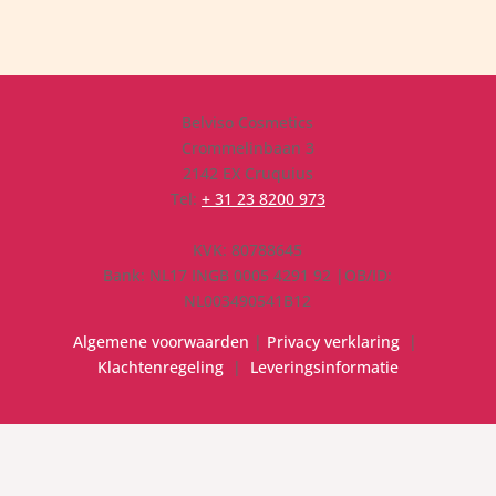
Belviso Cosmetics
Crommelinbaan 3
2142 EX Cruquius
Tel:
+ 31 23 8200 973
KVK: 80788645
Bank: NL17 INGB 0005 4291 92 |OB/ID:
NL003490541B12
Algemene voorwaarden
|
Privacy verklaring
|
Klachtenregeling
|
Leveringsinformatie