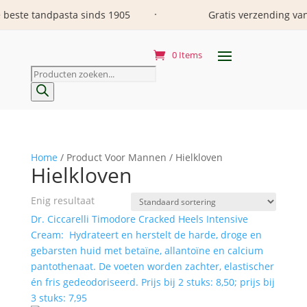
e tandpasta sinds 1905
Gratis verzending vanaf 29
•
0 Items
Producten
zoeken
Home
/ Product Voor Mannen / Hielkloven
Hielkloven
Enig resultaat
Dr. Ciccarelli Timodore Cracked Heels Intensive
Cream: Hydrateert en herstelt de harde, droge en
gebarsten huid met betaïne, allantoïne en calcium
pantothenaat. De voeten worden zachter, elastischer
én fris gedeodoriseerd. Prijs bij 2 stuks: 8,50; prijs bij
3 stuks: 7,95