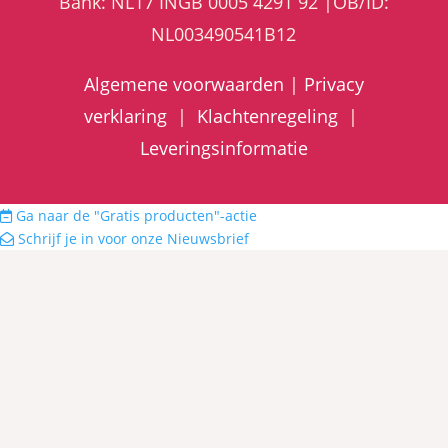
Bank: NL17 INGB 0005 4291 92 |OB/ID:
NL003490541B12
Algemene voorwaarden
|
Privacy
verklaring
|
Klachtenregeling
|
Leveringsinformatie
Ga naar de "Gratis producten"-actie
Schrijf je in voor onze Nieuwsbrief