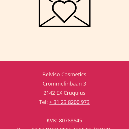
Belviso Cosmetics
Crommelinbaan 3
2142 EX Cruquius
Tel:
+ 31 23 8200 973
KVK: 80788645