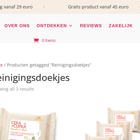
 29 euro
Gratis product vanaf 45 euro
•
•
OVER ONS
ONTDEKKEN
REVIEWS
ZAKELIJK
0 Items
e
/ Producten getagged “Reinigingsdoekjes”
inigingsdoekjes
ing all 3 results