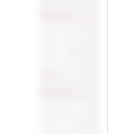
INGREDIËNTEN
Acaciahoning
Actieve zuurstoif
Allantoïne
Aloë Vera
Alpine bloemen
Toon meer
VOOR MANNEN
Handverzorging
Zonnebrandcrème
deodorant
Gezichtscrème