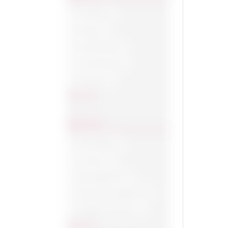
Anti plaque
Anti-age
Anti-bacterieel
Anti-schimmels
Anti-striae
Toon meer
HUIDTYPE
Alle huidtypes
Anti-striae
Beschadigd huid
Droge of gevoelige huid
Droge/Normale huid
Toon meer