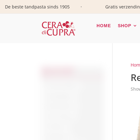
ste tandpasta sinds 1905
Gratis verzending vanaf
•
HOME
SHOP
Hom
KIES EEN MERK /
PRODUCTLIJN
Re
Onze favorieten
Show
Aanbiedingen
Alle Producten
Cera Di Cupra
Timodore
Esprit Equo