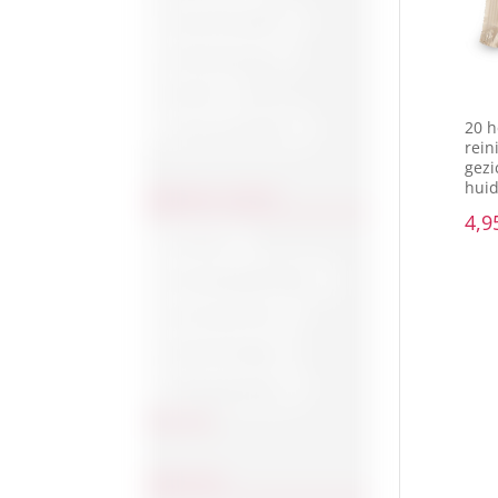
Pasta del Capitano
Zonbescherming
Bundels
20 h
Uit het assortiment
rein
gezi
huid
PRODUCT SOORT
4,9
Accessoire
Anti-kalknagel pleisters
Anti-rimpel crème
Gezichtsreiniging
Kalknagel pleisters
Toon meer
FUNCTIES