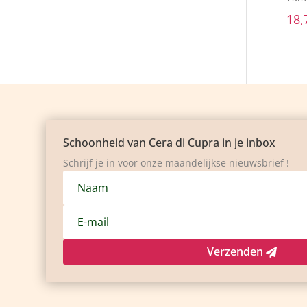
Consent
Ab
This website uses cookies
We use cookies to personalize content and ads, provide social m
about your use of our site with our social media, advertising, an
you've provided to them or that they've collected from your use of
Reject all