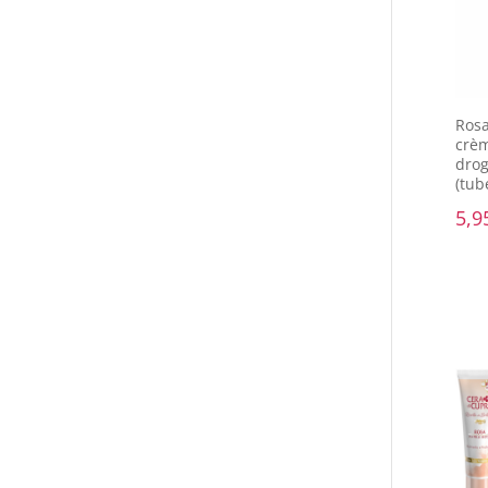
Schoonheid van Cera di Cupra in je inbox
Schrijf je in voor onze maandelijkse nieuwsbrief !
Verzenden
Belviso Cosme
KVK: 807
Algemene voorw