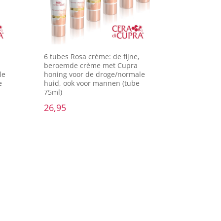
31 23 8200 973
3490541B12
veringsinformatie