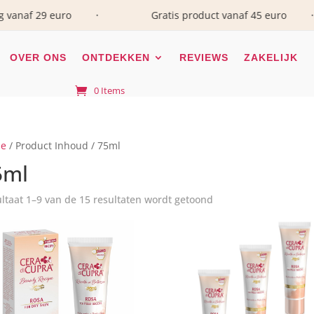
 29 euro
Gratis product vanaf 45 euro
•
•
OVER ONS
ONTDEKKEN
REVIEWS
ZAKELIJK
0 Items
e
/ Product Inhoud / 75ml
5ml
en producten gevonden die aan je zoekcriteria voldoen.