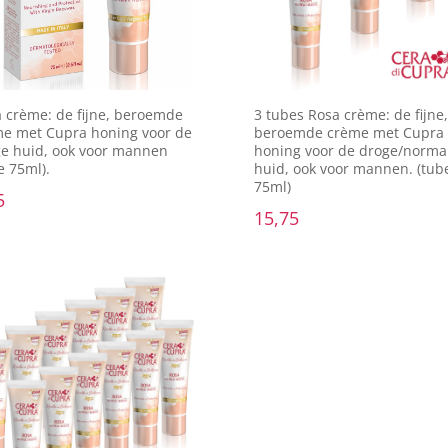
Belviso Cosmetics is de
exclusieve
distributeur voor Cera di Cupra
Info@belviso.nl
Tel: +31 23 8200 973
Login op jouw account
tics
|
Crommelinbaan 3 | 2142 EX Cruquius | Tel:
+ 
88645
|
Bank: NL17 INGB 0005 4291 92 |OB/ID: NL00
aarden
|
Privacy verklaring
|
Klachtenregeling
|
Le