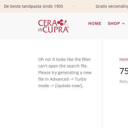
este tandpasta sinds 1905
Gratis verzending vanaf
•
HOME
SHOP
Oh no! It looks like the filter
Hom
can't open the search file.
7
Please try generating a new
file in Advanced -> Turbo
mode -> [Update now!].
Ge