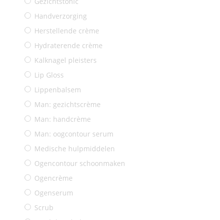
Gezichtstonic
Handverzorging
Herstellende crème
Hydraterende crème
Kalknagel pleisters
Lip Gloss
Lippenbalsem
Man: gezichtscrème
Man: handcrème
Man: oogcontour serum
Medische hulpmiddelen
Ogencontour schoonmaken
Ogencrème
Ogenserum
Scrub